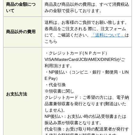
商品の金額につ
商品及び商品以外の費用は、すべて消費税込
いて
みの金額で提示しております。
送料は、お客様のご負担でお願い致します。
各商品をご注文される 際に、注文フォーム
商品以外の費用
にて、ご確認ください。
「送料について」
は
こちら
・クレジットカード(ＮＰカード）
VISA/MasterCard/JCB/AMEX/DINERSがご
利用頂けます。
・NP後払い（コンビニ・銀行・郵便局・LIN
E Pay）
・代金引換
※領収書に関し
お支払方法
クレジットカード：ご希望の方には、電子納
品書兼領収書を発行となります(郵送はいた
しません)。
NP後払い：お支払い時の払込受領書または
振込み票が領収書となります。
代金引換：お受け取り時の配送業者が発行す