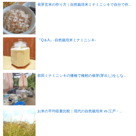
発芽玄米の作り方｜自然栽培米ミナミニシキで自分で作...
『Q＆A』-自然栽培米ミナミニシキ-
前田ミナミニシキの播種で種籾の催芽(芽出し)をしな...
お米の平均収量比較｜現代の自然栽培米 vs 江戸・...