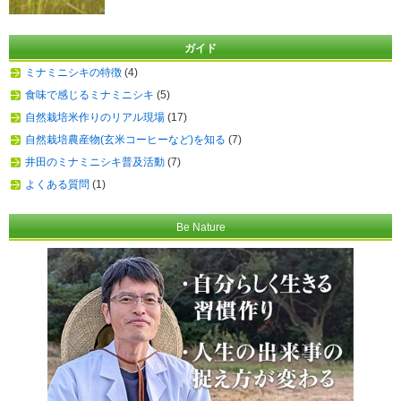
ガイド
ミナミニシキの特徴
(4)
食味で感じるミナミニシキ
(5)
自然栽培米作りのリアル現場
(17)
自然栽培農産物(玄米コーヒーなど)を知る
(7)
井田のミナミニシキ普及活動
(7)
よくある質問
(1)
Be Nature