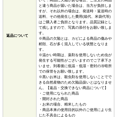
いて：商品に欠陥がある場合、ご注文の商品
と違う商品が届いた場合は、当方が負担しま
すが、それ以外の場合は、発送時・返送時の
送料、その他発生した費用(箱代、米袋代等)
はご購入者ご負担となります。品質記録とし
て残しますので、写真の添付をお願い致しま
す。
返品について
※商品の欠陥とは、カビによる商品の傷みや
籾殻、石が多く混入している状態となりま
す。
※温かい時期は、薬剤を使用しないため虫が
発生する可能性がございますのでご了承下さ
いませ。到着後に低温・低湿・密封の冷暗所
での保管をお願い致します。
※黒いお米は、殺虫剤を使用しないことでで
きる自然産物のため欠陥品扱いとはなりませ
ん。【返品・交換できない商品について】
・ご使用になられた商品
・開封された商品
・お米の場合、精米したもの
・商品本来の使用目的以外のご使用により生
じた不具合によるもの