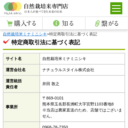
自然栽培米ミナミニシキ
>
特定商取引法に基づく表記
特定商取引法に基づく表記
サイト名
自然栽培米ミナミニシキ
運営会社名
ナチュラルスタイル株式会社
運営統括
井田 敦之
責任者
〒869-0101
熊本県玉名郡長洲町大字宮野1103番地8
事業所
※当店は農家直送のため、店舗ではございま
せん。
0968-78-7350