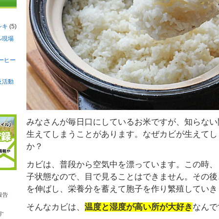
シキ
(5)
ル現場
ーヒー
及活動
みなさんが毎日口にしているお米ですが、知らない
生えてしまうことがあります。なぜカビが生えてし
か？
カビは、普段から空気中を漂っています。この時、
子状態なので、目で見ることはできません。その後
を伸ばし、栄養分を蓄えて胞子を作り繁殖していき
そんなカビは、
温度と湿度が高い所が大好き
なんで