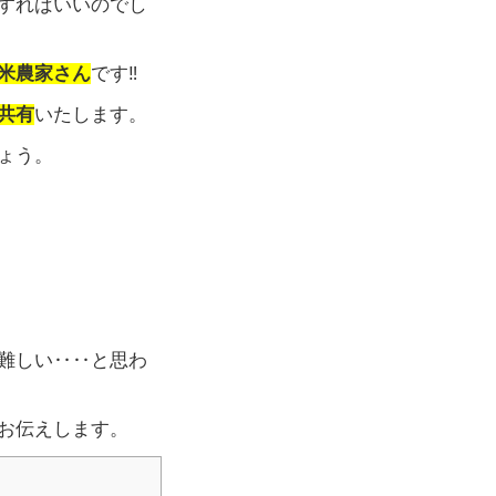
すればいいのでし
米農家さん
です‼︎
共有
いたします。
ょう。
難しい‥‥と思わ
お伝えします。