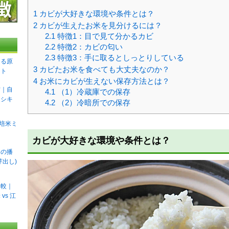
1
カビが大好きな環境や条件とは？
2
カビが生えたお米を見分けるには？
2.1
特徴1：目で見て分かるカビ
2.2
特徴2：カビの匂い
2.3
特徴3：手に取るとしっとりしている
える原
3
カビたお米を食べても大丈夫なのか？
ント
4
お米にカビが生えない保存方法とは？
方｜自
4.1
（1）冷蔵庫での保存
ニシキ
4.2
（2）冷暗所での保存
栽培米ミ
カビが大好きな環境や条件とは？
キの播
芽出し)
比較｜
vs 江