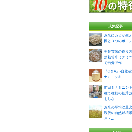
人気記事
お米にカビが生
因と３つのポイ
発芽玄米の作り
然栽培米ミナミ
で自分で作...
『Q＆A』-自然
ナミニシキ-
前田ミナミニシ
種で種籾の催芽(
をしな...
お米の平均収量
現代の自然栽培米 
戸・...