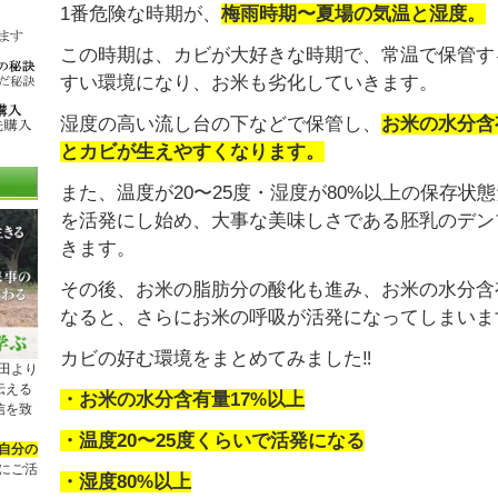
1番危険な時期が、
梅雨時期〜夏場の気温と湿度。
この時期は、カビが大好きな時期で、常温で保管す
すい環境になり、お米も劣化していきます。
湿度の高い流し台の下などで保管し、
お米の水分含
とカビが生えやすくなります。
また、温度が20〜25度・湿度が80%以上の保存状
を活発にし始め、大事な美味しさである胚乳のデン
きます。
その後、お米の脂肪分の酸化も進み、お米の水分含
なると、さらにお米の呼吸が活発になってしまいま
カビの好む環境をまとめてみました‼︎
田より
伝える
・お米の水分含有量17%以上
配信を致
・温度20〜25度くらいで活発になる
自分の
にご活
・湿度80%以上