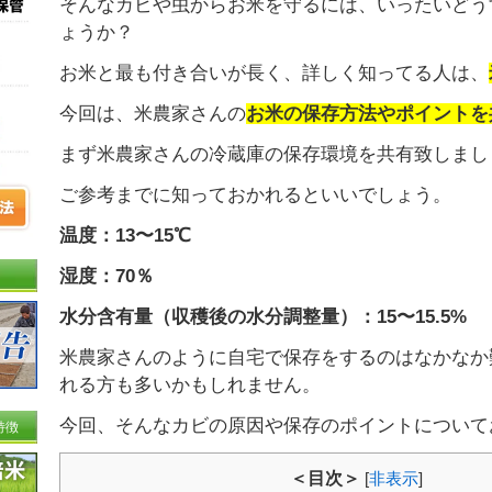
そんなカビや虫からお米を守るには、いったいどう
ょうか？
お米と最も付き合いが長く、詳しく知ってる人は、
今回は、米農家さんの
お米の保存方法やポイントを
まず米農家さんの冷蔵庫の保存環境を共有致しまし
ご参考までに知っておかれるといいでしょう。
温度：13〜15℃
湿度：70％
水分含有量（収穫後の水分調整量）：15〜15.5%
米農家さんのように自宅で保存をするのはなかなか
れる方も多いかもしれません。
今回、そんなカビの原因や保存のポイントについて
特徴
＜目次＞
[
非表示
]