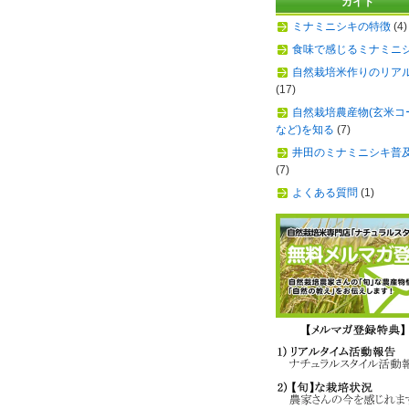
ガイド
ミナミニシキの特徴
(4)
食味で感じるミナミニ
自然栽培米作りのリア
(17)
自然栽培農産物(玄米コ
など)を知る
(7)
井田のミナミニシキ普
(7)
よくある質問
(1)