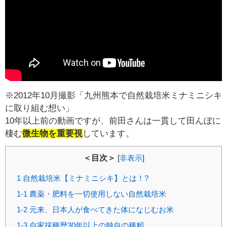
※2012年10月撮影「九州熊本で自然栽培米ミナミニシキ
に取り組む想い」
10年以上前の動画ですが、前田さんは一貫して田んぼに
棲む
微生物を重要視
しています。
＜目次＞
[
非表示
]
1
自然栽培米【ミナミニシキ】とは！?
1-1
農薬・肥料を一切使用しない自然栽培米
1-2
元来、日本人が食べてきた体になじむお米
1-3
自家採種歴30年以上の独自の種籾