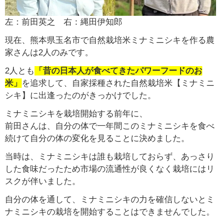
左：前田英之 右：縄田伊知郎
現在、熊本県玉名市で自然栽培米ミナミニシキを作る農
家さんは2人のみです。
2人とも
「昔の日本人が食べてきたパワーフードのお
米」
を追求して、自家採種された自然栽培米【ミナミニ
シキ】に出逢ったのがきっかけでした。
ミナミニシキを栽培開始する前年に、
前田さんは、自分の体で一年間このミナミニシキを食べ
続けて自分の体の変化を見ることに決めました。
当時は、ミナミニシキは誰も栽培しておらず、あっさり
した食味だったため市場の流通性が良くなく栽培にはリ
スクが伴いました。
自分の体を通して、ミナミニシキの力を確信しないとミ
ナミニシキの栽培を開始することはできませんでした。