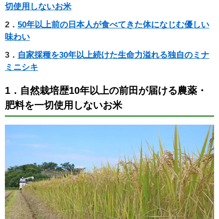
切使用しないお米
2．
50年以上前の日本人が食べてきた体になじむ優しい
味わい
3．
自家採種を30年以上続けた生命力溢れる独自のミナ
ミニシキ
1．自然栽培歴10年以上の前田が届ける農薬・
肥料を一切使用しないお米