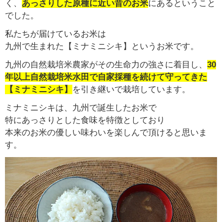
く、
あっさりした原種に近い昔のお米
にあるということ
でした。
私たちが届けているお米は
九州で生まれた【ミナミニシキ】というお米です。
九州の自然栽培米農家がその生命力の強さに着目し、
30
年以上自然栽培米水田で自家採種を続けて守ってきた
【ミナミニシキ】
を引き継いで栽培しています。
ミナミニシキは、九州で誕生したお米で
特にあっさりとした食味を特徴としており
本来のお米の優しい味わいを楽しんで頂けると思いま
す。