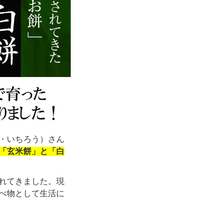
・いちろう）さん
「玄米餅」と「白
れてきました。現
べ物として生活に