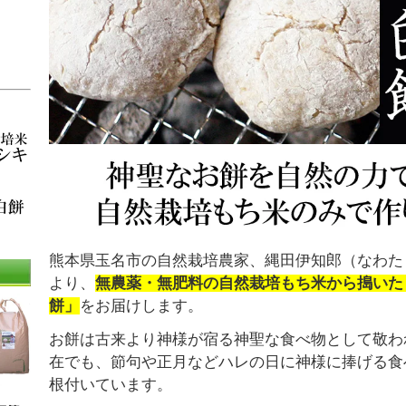
熊本県玉名市の自然栽培農家、縄田伊知郎（なわた
より、
無農薬・無肥料の自然栽培もち米から搗いた
餅」
をお届けします。
お餅は古来より神様が宿る神聖な食べ物として敬わ
在でも、節句や正月などハレの日に神様に捧げる食
根付いています。