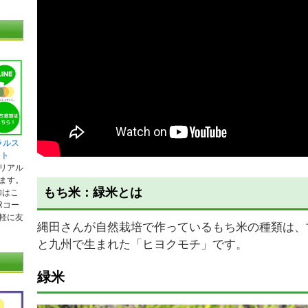
ラルス
ント
リアル
ます。
もち米：緑米とは
加はこ
Rコー
軽に友
縄田さんが自然栽培で作っているもち米の種類は、
と九州で生まれた「ヒヨクモチ」です。
緑米