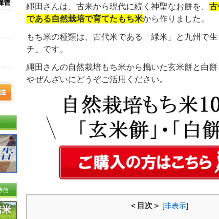
縄田さんは、古来から現代に続く神聖なお餅を、
古
である自然栽培で育てたもち米
から作りました。
もち米の種類は、古代米である「緑米」と九州で生
チ」です。
縄田さんの自然栽培もち米から搗いた玄米餅と白餅
やぜんざいにどうぞご活用ください。
特徴
＜目次＞
[
非表示
]