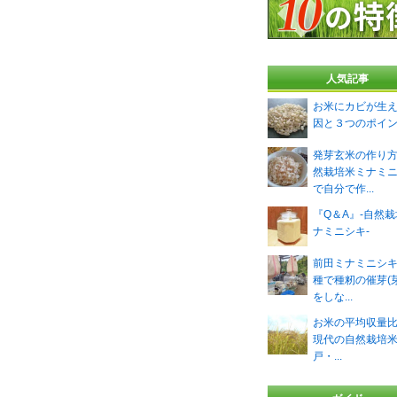
人気記事
お米にカビが生
因と３つのポイ
発芽玄米の作り
然栽培米ミナミ
で自分で作...
『Q＆A』-自然
ナミニシキ-
前田ミナミニシ
種で種籾の催芽(
をしな...
お米の平均収量
現代の自然栽培米 
戸・...