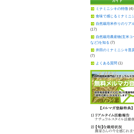
ガイド
ミナミニシキの特徴
(4)
食味で感じるミナミニ
自然栽培米作りのリア
(17)
自然栽培農産物(玄米コ
など)を知る
(7)
井田のミナミニシキ普
(7)
よくある質問
(1)