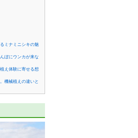
語るミナミニシキの魅
田んぼにウンカが来な
田植え体験に寄せる想
キ。機械植えの違いと