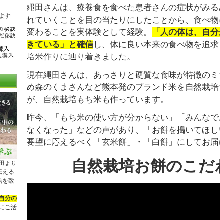
縄田さんは、療養食を食べた患者さんの症状がみる
れていくことを目の当たりにしたことから、食べ物
変わることを実体験として経験。
「人の体は、自分
きている」と確信
し、体に良い本来の食べ物を追求
培米作りに辿り着きました。
現在縄田さんは、あっさりと硬質な食味が特徴のミ
め森のくまさんなど熊本発のブランド米を自然栽培
が、自然栽培もち米も作っています。
昨今、「もち米の使い方が分からない」「みんなで
なくなった」などの声があり、「お餅を搗いてほし
要望に応えるべく「玄米餅」・「白餅」にしてお届
自然栽培お餅のこだ
田より
伝える
配信を致
自分の
にご活