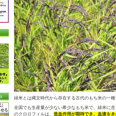
会
緑米とは縄文時代から存在する古代のもち米の一種
全国でも生産量が少ない希少なもち米で、緑米に含
のクロロフィルは、
造血作用が期待でき、血液をき