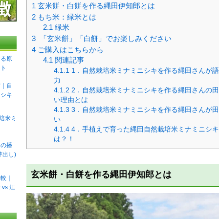
1
玄米餅・白餅を作る縄田伊知郎とは
2
もち米：緑米とは
2.1
緑米
3
「玄米餅」「白餅」でお楽しみください
4
ご購入はこちらから
える原
4.1
関連記事
ント
4.1.1
1．自然栽培米ミナミニシキを作る縄田さんが
力
方｜自
4.1.2
2．自然栽培米ミナミニシキを作る縄田さんの
ニシキ
い理由とは
4.1.3
3．自然栽培米ミナミニシキを作る縄田さんが
栽培米ミ
い
4.1.4
4．手植えで育った縄田自然栽培米ミナミニシ
は？！
キの播
芽出し)
玄米餅・白餅を作る縄田伊知郎とは
比較｜
vs 江