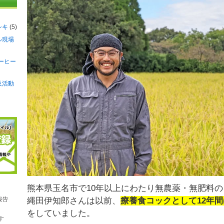
シキ
(5)
ル現場
ーヒー
及活動
熊本県玉名市で10年以上にわたり無農薬・無肥料
縄田伊知郎さんは以前、
療養食コックとして12年
をしていました。