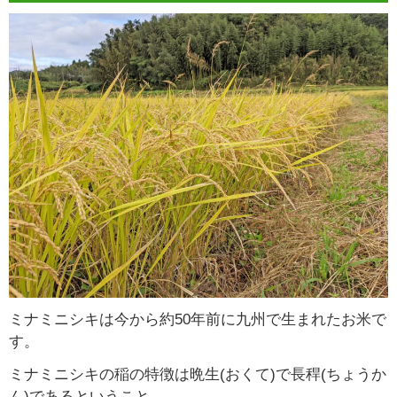
ミナミニシキは今から約50年前に九州で生まれたお米で
す。
ミナミニシキの稲の特徴は晩生(おくて)で長稈(ちょうか
ん)であるということ。