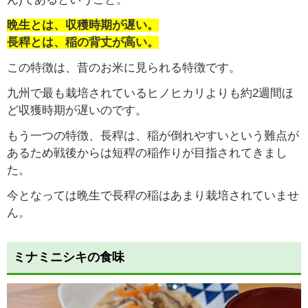
晩生とは、収穫時期が遅い。
長稈とは、稲の背丈が高い。
この特徴は、昔のお米に見られる特徴です。
九州で最も栽培されているヒノヒカリよりも約2週間ほ
ど収獲時期が遅いのです。
もう一つの特徴、長稈は、稲が倒れやすいという難点が
あるため戦後からは短稈の稲作りが目指されてきまし
た。
今となっては晩生で長稈の稲はあまり栽培されていませ
ん。
ミナミニシキの食味