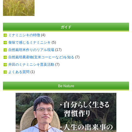
ガイド
ミナミニシキの特徴
(4)
食味で感じるミナミニシキ
(5)
自然栽培米作りのリアル現場
(17)
自然栽培農産物(玄米コーヒーなど)を知る
(7)
井田のミナミニシキ普及活動
(7)
よくある質問
(1)
Be Nature