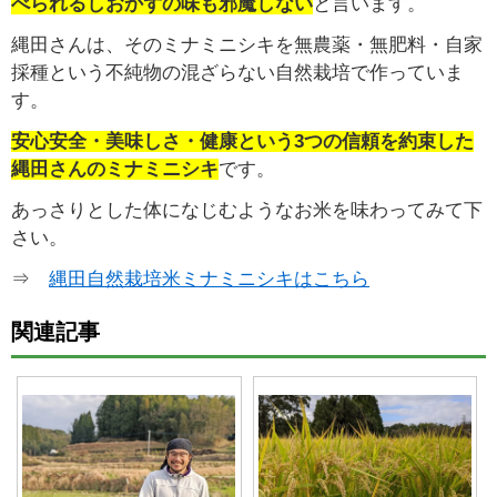
べられるし
おかずの味も邪魔しない
と言います。
縄田さんは、そのミナミニシキを無農薬・無肥料・自家
採種という不純物の混ざらない自然栽培で作っていま
す。
安心安全・美味しさ・健康という
3つの信頼を約束した
縄田さんのミナミニシキ
です。
あっさりとした体になじむようなお米を味わってみて下
さい。
⇒
縄田自然栽培米ミナミニシキはこちら
関連記事