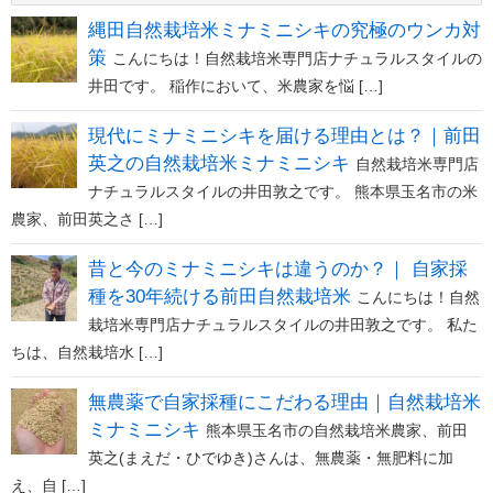
縄田自然栽培米ミナミニシキの究極のウンカ対
策
こんにちは！自然栽培米専門店ナチュラルスタイルの
井田です。 稲作において、米農家を悩 […]
現代にミナミニシキを届ける理由とは？｜前田
英之の自然栽培米ミナミニシキ
自然栽培米専門店
ナチュラルスタイルの井田敦之です。 熊本県玉名市の米
農家、前田英之さ […]
昔と今のミナミニシキは違うのか？｜ 自家採
種を30年続ける前田自然栽培米
こんにちは！自然
栽培米専門店ナチュラルスタイルの井田敦之です。 私た
ちは、自然栽培水 […]
無農薬で自家採種にこだわる理由｜自然栽培米
ミナミニシキ
熊本県玉名市の自然栽培米農家、前田
英之(まえだ・ひでゆき)さんは、無農薬・無肥料に加
え、自 […]