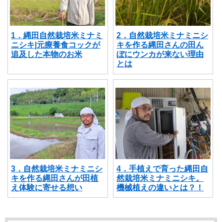
1．縄田自然栽培米ミナミ
2．自然栽培米ミナミニシ
ニシキ|元療養食コックが
キを作る縄田さんの田ん
追及した本物のお米
ぼにウンカが来ない理由
とは
3．自然栽培米ミナミニシ
4．手植えで育った縄田自
キを作る縄田さんが田植
然栽培米ミナミニシキ。
え体験に寄せる想い
機械植えの違いとは？！