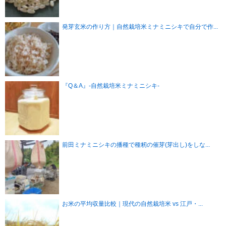
発芽玄米の作り方｜自然栽培米ミナミニシキで自分で作...
『Q＆A』-自然栽培米ミナミニシキ-
前田ミナミニシキの播種で種籾の催芽(芽出し)をしな...
お米の平均収量比較｜現代の自然栽培米 vs 江戸・...