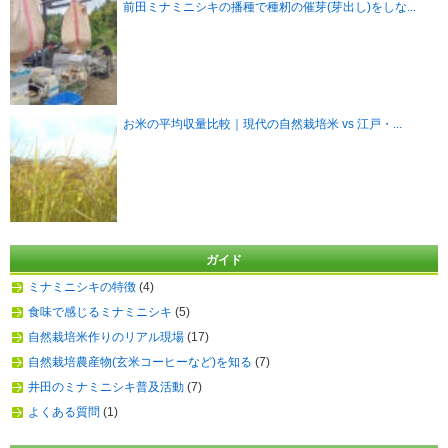
前田ミナミニシキの播種で種籾の催芽(芽出し)をしな...
お米の平均収量比較｜現代の自然栽培米 vs 江戸・...
ガイド
ミナミニシキの特徴
(4)
食味で感じるミナミニシキ
(5)
自然栽培米作りのリアル現場
(17)
自然栽培農産物(玄米コーヒーなど)を知る
(7)
井田のミナミニシキ普及活動
(7)
よくある質問
(1)