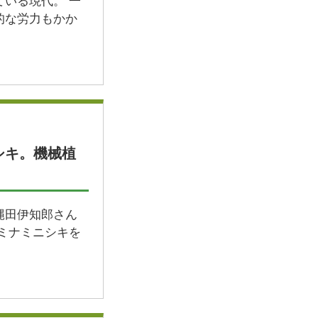
ている現代。 一
的な労力もかか
シキ。機械植
縄田伊知郎さん
 ミナミニシキを