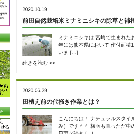
2020.10.19
前田自然栽培米ミナミニシキの除草と補
ミナミニシキは 宮崎で生まれたお米
年には熊本県において 作付面積1
いま […]
続きを読む >>
2020.06.29
田植え前の代掻き作業とは？
会
こんにちは！ ナチュラルスタイ
み）です＾＾ 梅雨も真っただ中
日雨が続き […]