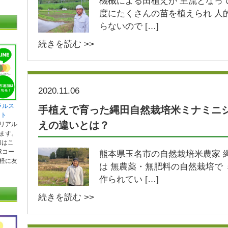
機械による田植えが 主流となっ
度にたくさんの苗を植えられ 人
らないので […]
続きを読む >>
2020.11.06
ラルス
手植えで育った縄田自然栽培米ミナミニ
ント
えの違いとは？
リアル
ます。
加はこ
Rコー
熊本県玉名市の自然栽培米農家 
軽に友
は 無農薬・無肥料の自然栽培で
作られてい […]
続きを読む >>