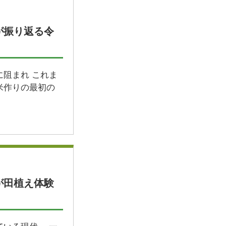
が振り返る令
に阻まれ これま
米作りの最初の
が田植え体験