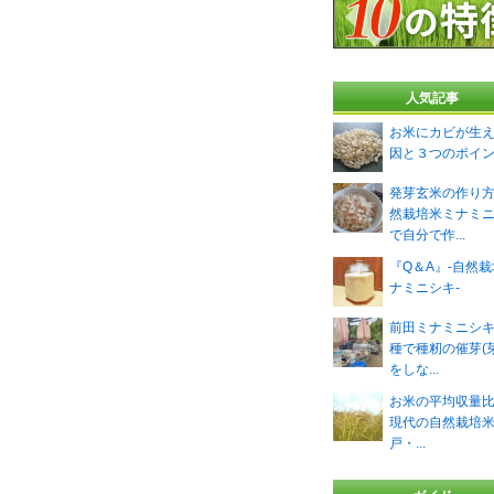
人気記事
お米にカビが生
因と３つのポイ
発芽玄米の作り
然栽培米ミナミ
で自分で作...
『Q＆A』-自然
ナミニシキ-
前田ミナミニシ
種で種籾の催芽(
をしな...
お米の平均収量
現代の自然栽培米 
戸・...