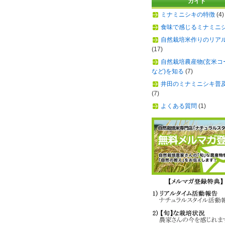
ガイド
ミナミニシキの特徴
(4)
食味で感じるミナミニ
自然栽培米作りのリア
(17)
自然栽培農産物(玄米コ
など)を知る
(7)
井田のミナミニシキ普
(7)
よくある質問
(1)