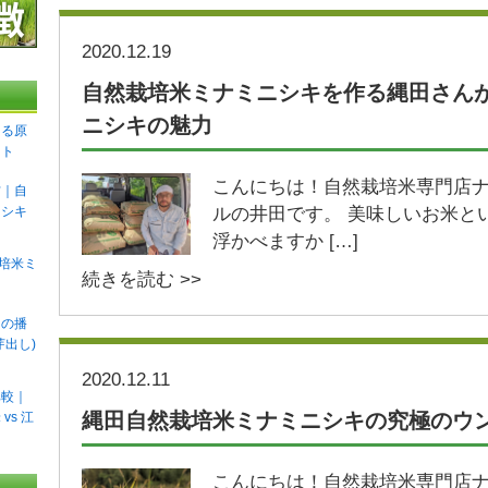
2020.12.19
自然栽培米ミナミニシキを作る縄田さん
ニシキの魅力
える原
ント
こんにちは！自然栽培米専門店
方｜自
ニシキ
ルの井田です。 美味しいお米と
浮かべますか […]
栽培米ミ
続きを読む >>
キの播
芽出し)
2020.12.11
比較｜
縄田自然栽培米ミナミニシキの究極のウ
vs 江
こんにちは！自然栽培米専門店