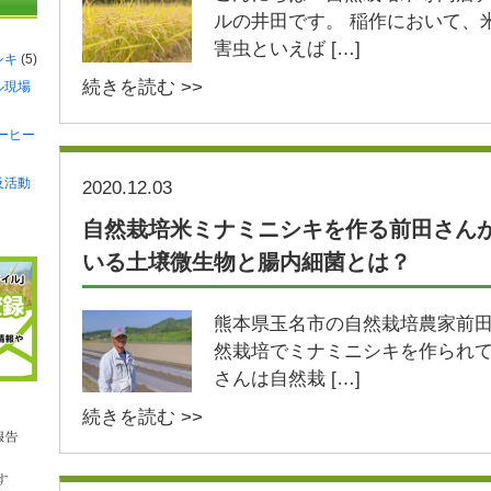
ルの井田です。 稲作において、
害虫といえば […]
シキ
(5)
続きを読む >>
ル現場
ーヒー
及活動
2020.12.03
自然栽培米ミナミニシキを作る前田さん
いる土壌微生物と腸内細菌とは？
熊本県玉名市の自然栽培農家前田
然栽培でミナミニシキを作られて
さんは自然栽 […]
続きを読む >>