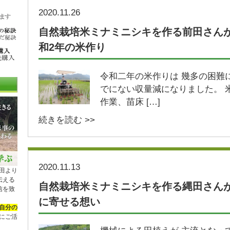
2020.11.26
自然栽培米ミナミニシキを作る前田さん
和2年の米作り
令和二年の米作りは 幾多の困難
でにない収量減になりました。 
作業、苗床 […]
続きを読む >>
2020.11.13
田より
伝える
自然栽培米ミナミニシキを作る縄田さん
配信を致
に寄せる想い
自分の
にご活