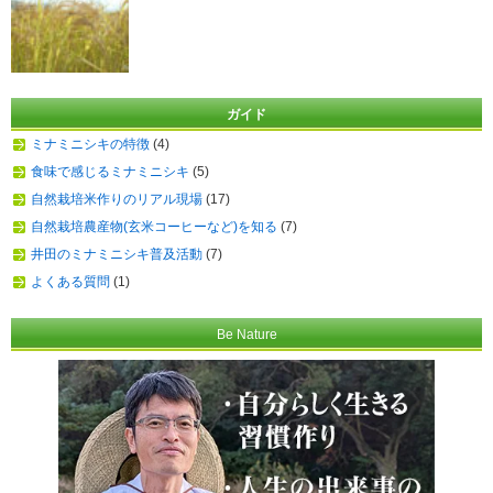
ガイド
ミナミニシキの特徴
(4)
食味で感じるミナミニシキ
(5)
自然栽培米作りのリアル現場
(17)
自然栽培農産物(玄米コーヒーなど)を知る
(7)
井田のミナミニシキ普及活動
(7)
よくある質問
(1)
Be Nature