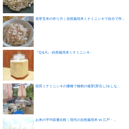
発芽玄米の作り方｜自然栽培米ミナミニシキで自分で作...
『Q＆A』-自然栽培米ミナミニシキ-
前田ミナミニシキの播種で種籾の催芽(芽出し)をしな...
お米の平均収量比較｜現代の自然栽培米 vs 江戸・...