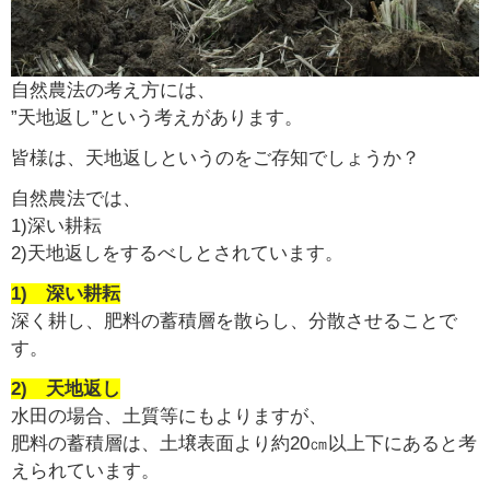
自然農法の考え方には、
”天地返し”という考えがあります。
皆様は、天地返しというのをご存知でしょうか？
自然農法では、
1)深い耕耘
2)天地返しをするべしとされています。
1) 深い耕耘
深く耕し、肥料の蓄積層を散らし、分散させることで
す。
2) 天地返し
水田の場合、土質等にもよりますが、
肥料の蓄積層は、土壌表面より約20㎝以上下にあると考
えられています。