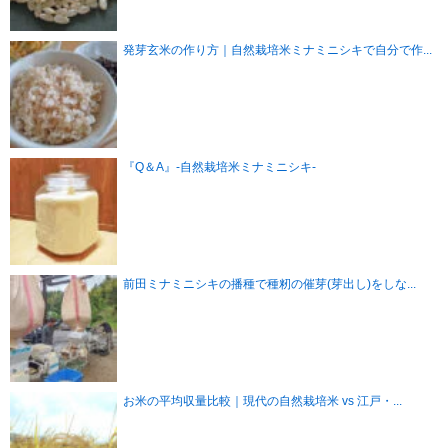
発芽玄米の作り方｜自然栽培米ミナミニシキで自分で作...
『Q＆A』-自然栽培米ミナミニシキ-
前田ミナミニシキの播種で種籾の催芽(芽出し)をしな...
お米の平均収量比較｜現代の自然栽培米 vs 江戸・...