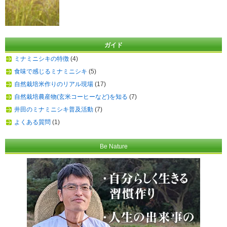
ガイド
ミナミニシキの特徴
(4)
食味で感じるミナミニシキ
(5)
自然栽培米作りのリアル現場
(17)
自然栽培農産物(玄米コーヒーなど)を知る
(7)
井田のミナミニシキ普及活動
(7)
よくある質問
(1)
Be Nature